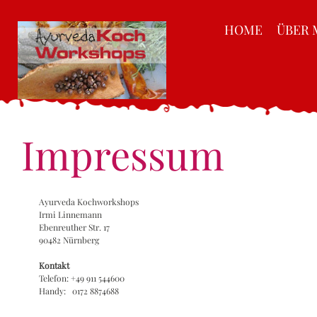
HOME
ÜBER 
Impressum
Ayurveda Kochworkshops
Irmi Linnemann
Ebenreuther Str. 17
90482 Nürnberg
Kontakt
Telefon: +49 911 544600
Handy: 0172 8874688